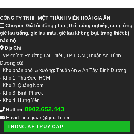
CÔNG TY TNHH MỘT THÀNH VIÊN HOÀI GIA ÂN
Chuyên: Giặt ủi đồng phục, Giặt công nghiệp, cung ứng
giẻ lau trắng, giẻ lau màu, giẻ lau không bụi, trang thiết bị
bảo hộ
Địa Chỉ:
- VP chính: Phường Lái Thiêu, TP. HCM (Thuận An, Bình
Dương cũ)
- Kho phân phối & xưởng: Thuận An & An Tây, Bình Dương
-
Kho 1: Thủ Đức, HCM
-
Kho 2: Quảng Nam
-
Kho 3: Bình Phước
-
Kho 4: Hưng Yên
0902.652.443
Hotline:
Email:
hoaigiaan@gmail.com
THỐNG KÊ TRUY CẬP