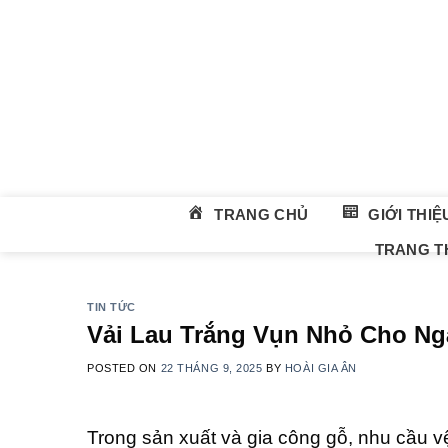
Skip
to
content
TRANG CHỦ
GIỚI THIỆ
TRANG TH
TIN TỨC
Vải Lau Trắng Vụn Nhỏ Cho N
POSTED ON
22 THÁNG 9, 2025
BY
HOÀI GIA ÂN
Trong sản xuất và gia công gỗ, nhu cầu v