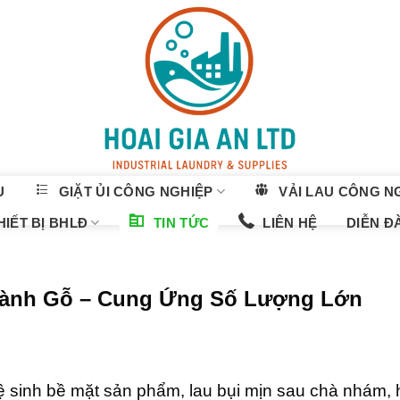
U
GIẶT ỦI CÔNG NGHIỆP
VẢI LAU CÔNG N
IẾT BỊ BHLĐ
TIN TỨC
LIÊN HỆ
DIỄN Đ
gành Gỗ – Cung Ứng Số Lượng Lớn
ệ sinh bề mặt sản phẩm, lau bụi mịn sau chà nhám,