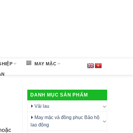
GHIỆP
MAY MẶC
ÀN
DANH MỤC SẢN PHẨM
Vải lau
May mặc và đồng phục Bảo hộ
lao động
 hoặc