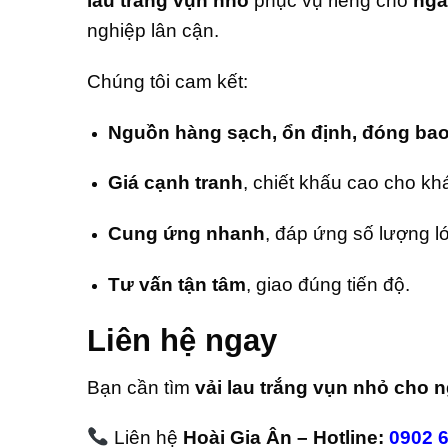
lau trắng vụn nhỏ
phục vụ riêng cho
ngà
nghiệp lân cận.
Chúng tôi cam kết:
Nguồn hàng sạch, ổn định, đóng bao
Giá cạnh tranh
, chiết khấu cao cho kh
Cung ứng nhanh
, đáp ứng số lượng l
Tư vấn tận tâm
, giao đúng tiến độ.
Liên hệ ngay
Bạn cần tìm
vải lau trắng vụn nhỏ cho 
Liên hệ
Hoài Gia Ân – Hotline:
0902 