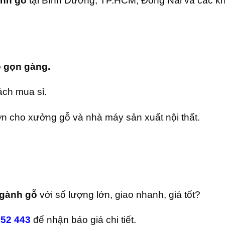
nh gỗ
tại Bình Dương, TP.HCM, Đồng Nai và các k
 gọn gàng.
ách mua sỉ.
ớn cho xưởng gỗ và nhà máy sản xuất nội thất.
ngành gỗ
với số lượng lớn, giao nhanh, giá tốt?
652 443
để nhận báo giá chi tiết.