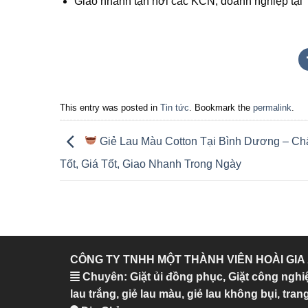
Giao nhanh tận nơi các KCN, doanh nghiệp tạ
This entry was posted in
Tin tức
. Bookmark the
permalink
.
Giẻ Lau Màu Cotton Tại Bình Dương – Ch
Tốt, Giá Tốt, Giao Nhanh Trong Ngày
CÔNG TY TNHH MỘT THÀNH VIÊN HOÀI GIA
Chuyên: Giặt ủi đồng phục, Giặt công nghi
lau trắng, giẻ lau màu, giẻ lau không bụi, trang