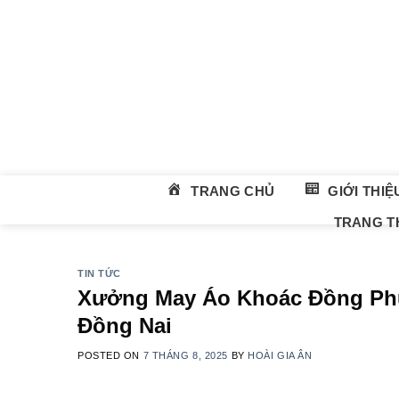
Skip
to
content
TRANG CHỦ
GIỚI THIỆ
TRANG TH
TIN TỨC
Xưởng May Áo Khoác Đồng Phụ
Đồng Nai
POSTED ON
7 THÁNG 8, 2025
BY
HOÀI GIA ÂN