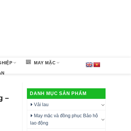
GHIỆP
MAY MẶC
ÀN
DANH MỤC SẢN PHẨM
g –
Vải lau
May mặc và đồng phục Bảo hộ
lao động