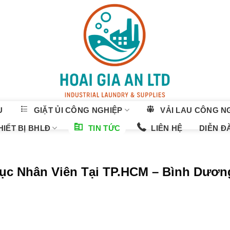
U
GIẶT ỦI CÔNG NGHIỆP
VẢI LAU CÔNG N
IẾT BỊ BHLĐ
TIN TỨC
LIÊN HỆ
DIỄN Đ
c Nhân Viên Tại TP.HCM – Bình Dươn