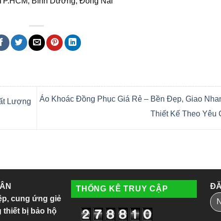
i TP.HCM, Bình Dương, Đồng Nai
Áo Khoác Đồng Phục Giá Rẻ – Bền Đẹp, Giao Nha
ất Lượng
Thiết Kế Theo Yêu
 ÂN
ĐĂ
THỐNG KÊ TRUY CẬP
ệp, cung ứng giẻ
 thiết bị bảo hộ