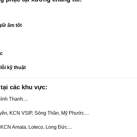
giữ ấm tốt
ốc
ỗi kỹ thuật
tại các khu vực:
 Bình Thạnh…
 Uyên, KCN VSIP, Sóng Thần, Mỹ Phước…
, KCN Amata, Loteco, Long Đức…