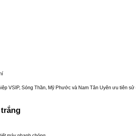
hí
ghiệp VSIP, Sóng Thần, Mỹ Phước và Nam Tân Uyên ưu tiên sử 
.
 trắng
 tiết máy nhanh chóng.