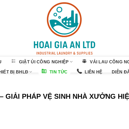
U
GIẶT ỦI CÔNG NGHIỆP
VẢI LAU CÔNG N
IẾT BỊ BHLĐ
TIN TỨC
LIÊN HỆ
DIỄN Đ
– GIẢI PHÁP VỆ SINH NHÀ XƯỞNG HI