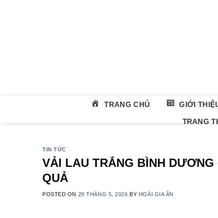
Skip
to
content
TRANG CHỦ
GIỚI THIỆ
TRANG TH
TIN TỨC
VẢI LAU TRẮNG BÌNH DƯƠNG 
QUẢ
POSTED ON
29 THÁNG 5, 2026
BY
HOÀI GIA ÂN