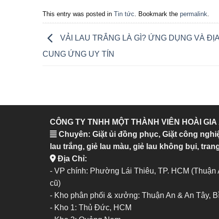
This entry was posted in
Tin tức
. Bookmark the
permalink
.
VẢI LAU TRẮNG LÀ GÌ? ỨNG DỤNG VÀ ĐỊA
CUNG ỨNG UY TÍN
CÔNG TY TNHH MỘT THÀNH VIÊN HOÀI GIA
Chuyên: Giặt ủi đồng phục, Giặt công nghi
lau trắng, giẻ lau màu, giẻ lau không bụi, trang
Địa Chỉ:
- VP chính: Phường Lái Thiêu, TP. HCM (Thuận
cũ)
- Kho phân phối & xưởng: Thuận An & An Tây, 
-
Kho 1: Thủ Đức, HCM