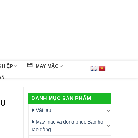
GHIỆP
MAY MẶC
ÀN
DANH MỤC SẢN PHẨM
ỆU
Vải lau
May mặc và đồng phục Bảo hộ
lao động