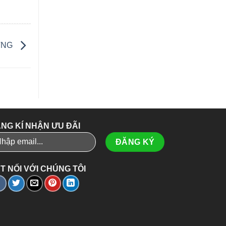
ƯƠNG
NG KÍ NHẬN ƯU ĐÃI
T NỐI VỚI CHÚNG TÔI