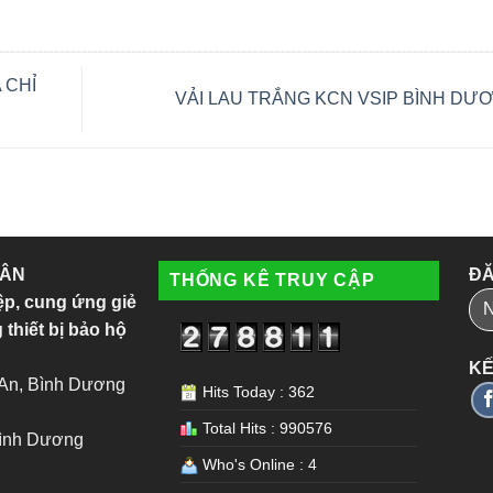
 CHỈ
VẢI LAU TRẮNG KCN VSIP BÌNH D
 ÂN
ĐĂ
THỐNG KÊ TRUY CẬP
ệp, cung ứng giẻ
 thiết bị bảo hộ
KẾ
 An, Bình Dương
Hits Today : 362
Total Hits : 990576
Bình Dương
Who's Online : 4