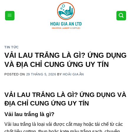
Skip
to
content
TIN TỨC
VẢI LAU TRẮNG LÀ GÌ? ỨNG DỤNG
VÀ ĐỊA CHỈ CUNG ỨNG UY TÍN
POSTED ON
29 THÁNG 5, 2026
BY
HOÀI GIA ÂN
VẢI LAU TRẮNG LÀ GÌ? ỨNG DỤNG VÀ
ĐỊA CHỈ CUNG ỨNG UY TÍN
Vải lau trắng là gì?
Vải lau trắng là loại vải được cắt may hoặc tái chế từ các
chất liệu cotton, thun hoặc kate màu trắng sạch, chuyên