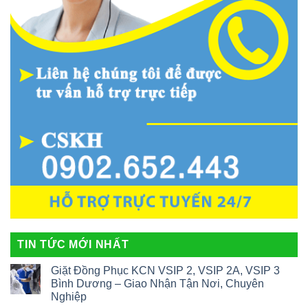
TIN TỨC MỚI NHẤT
Giặt Đồng Phục KCN VSIP 2, VSIP 2A, VSIP 3
Bình Dương – Giao Nhận Tận Nơi, Chuyên
Nghiệp