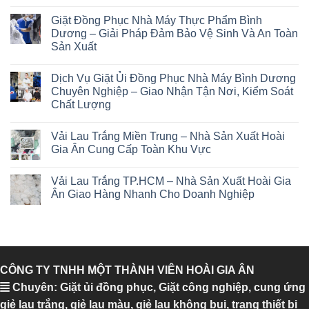
Giặt Đồng Phục Nhà Máy Thực Phẩm Bình
Dương – Giải Pháp Đảm Bảo Vệ Sinh Và An Toàn
Sản Xuất
Dịch Vụ Giặt Ủi Đồng Phục Nhà Máy Bình Dương
Chuyên Nghiệp – Giao Nhận Tận Nơi, Kiểm Soát
Chất Lượng
Vải Lau Trắng Miền Trung – Nhà Sản Xuất Hoài
Gia Ân Cung Cấp Toàn Khu Vực
Vải Lau Trắng TP.HCM – Nhà Sản Xuất Hoài Gia
Ân Giao Hàng Nhanh Cho Doanh Nghiệp
CÔNG TY TNHH MỘT THÀNH VIÊN HOÀI GIA ÂN
Chuyên: Giặt ủi đồng phục, Giặt công nghiệp, cung ứng
giẻ lau trắng, giẻ lau màu, giẻ lau không bụi, trang thiết bị