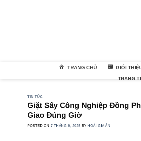
Skip
to
content
TRANG CHỦ
GIỚI THIỆ
TRANG TH
TIN TỨC
Giặt Sấy Công Nghiệp Đồng Ph
Giao Đúng Giờ
POSTED ON
7 THÁNG 9, 2025
BY
HOÀI GIA ÂN