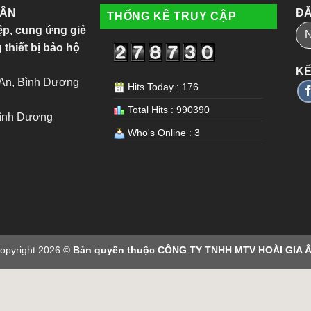
 ÂN
ĐĂ
THỐNG KÊ TRUY CẬP
ệp, cung ứng giẻ
 thiết bị bảo hộ
KẾ
 An, Bình Dương
Hits Today : 176
Total Hits : 990390
Bình Dương
Who's Online : 3
opyright 2026 ©
Bản quyền thuộc CÔNG TY TNHH MTV HOÀI GIA 