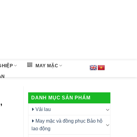
GHIỆP
MAY MẶC
ÀN
DANH MỤC SẢN PHẨM
,
Vải lau
May mặc và đồng phục Bảo hộ
lao động