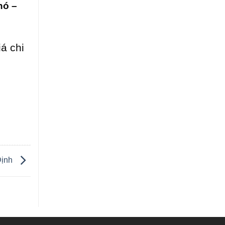
hó –
á chi
Định