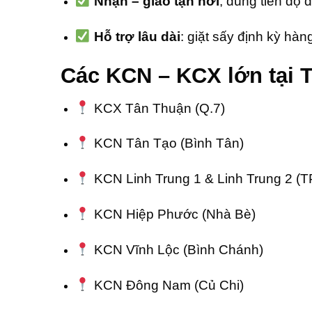
Nhận – giao tận nơi
, đúng tiến độ 
Hỗ trợ lâu dài
: giặt sấy định kỳ hà
Các KCN – KCX lớn tại 
KCX Tân Thuận (Q.7)
KCN Tân Tạo (Bình Tân)
KCN Linh Trung 1 & Linh Trung 2 (T
KCN Hiệp Phước (Nhà Bè)
KCN Vĩnh Lộc (Bình Chánh)
KCN Đông Nam (Củ Chi)