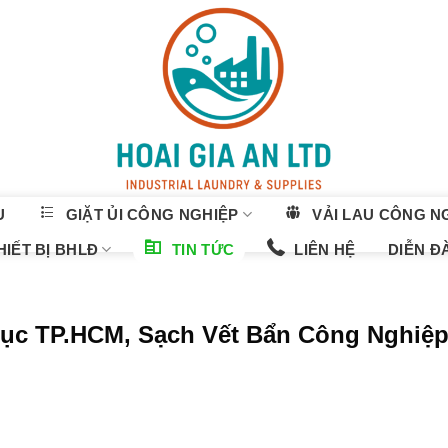
U
GIẶT ỦI CÔNG NGHIỆP
VẢI LAU CÔNG N
IẾT BỊ BHLĐ
TIN TỨC
LIÊN HỆ
DIỄN Đ
ục TP.HCM, Sạch Vết Bẩn Công Nghiệp