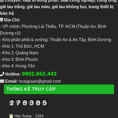
Chuyên: Giặt ủi đồng phục, Giặt công nghiệp, cung ứng
giẻ lau trắng, giẻ lau màu, giẻ lau không bụi, trang thiết bị
bảo hộ
Địa Chỉ:
- VP chính: Phường Lái Thiêu, TP. HCM (Thuận An, Bình
Dương cũ)
- Kho phân phối & xưởng: Thuận An & An Tây, Bình Dương
-
Kho 1: Thủ Đức, HCM
-
Kho 2: Quảng Nam
-
Kho 3: Bình Phước
-
Kho 4: Hưng Yên
0902.652.443
Hotline:
Email:
hoaigiaan@gmail.com
THỐNG KÊ TRUY CẬP
Hits Today : 1324