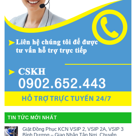
TIN TỨC MỚI NHẤT
Giặt Đồng Phục KCN VSIP 2, VSIP 2A, VSIP 3
Bình Dương – Giao Nhận Tận Nơi, Chuyên