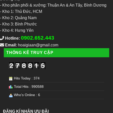
- Kho phân phối & xưởng: Thuận An & An Tây, Bình Dương
-
Kho 1: Thủ Đức, HCM
-
Kho 2: Quảng Nam
-
Kho 3: Bình Phước
-
Kho 4: Hưng Yên
0902.652.443
Hotline:
Email:
hoaigiaan@gmail.com
THỐNG KÊ TRUY CẬP
Hits Today : 374
Total Hits : 990588
Who's Online : 6
ĐĂNG KÍ NHẬN ƯU ĐÃI