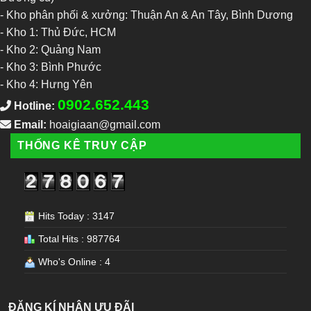
- Kho phân phối & xưởng: Thuận An & An Tây, Bình Dương
-
Kho 1: Thủ Đức, HCM
-
Kho 2: Quảng Nam
-
Kho 3: Bình Phước
-
Kho 4: Hưng Yên
0902.652.443
Hotline:
Email:
hoaigiaan@gmail.com
THỐNG KÊ TRUY CẬP
Hits Today : 3147
Total Hits : 987764
Who's Online : 4
ĐĂNG KÍ NHẬN ƯU ĐÃI