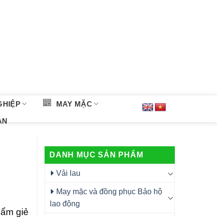
GHIỆP
MAY MẶC
ÀN
DANH MỤC SẢN PHẨM
Vải lau
May mặc và đồng phục Bảo hộ
lao động
hẩm giẻ