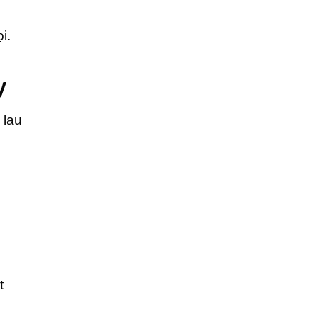
i.
y
 lau
t