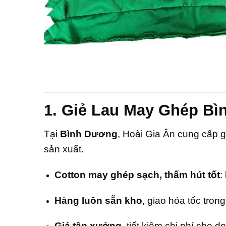
1. Giẻ Lau May Ghép Bì
Tại
Bình Dương
, Hoài Gia Ân cung cấp 
sản xuất.
Cotton may ghép sạch, thấm hút tốt
:
Hàng luôn sẵn kho
, giao hỏa tốc trong
Giá tận xưởng
, tiết kiệm chi phí cho 