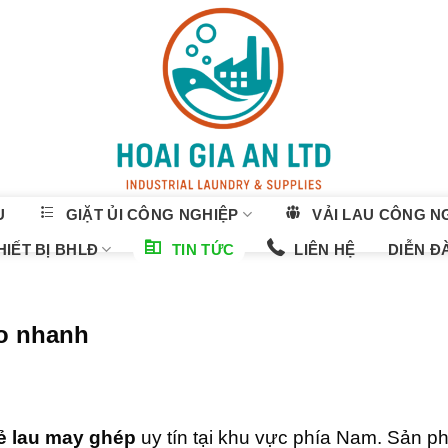
U
GIẶT ỦI CÔNG NGHIỆP
VẢI LAU CÔNG N
IẾT BỊ BHLĐ
TIN TỨC
LIÊN HỆ
DIỄN Đ
ao nhanh
iẻ lau may ghép
uy tín tại khu vực phía Nam. Sản p