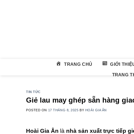
Skip
to
content
TRANG CHỦ
GIỚI THIỆ
TRANG TH
TIN TỨC
Giẻ lau may ghép sẵn hàng gi
POSTED ON
17 THÁNG 8, 2025
BY
HOÀI GIA ÂN
Hoài Gia Ân
là
nhà sản xuất trực tiếp g