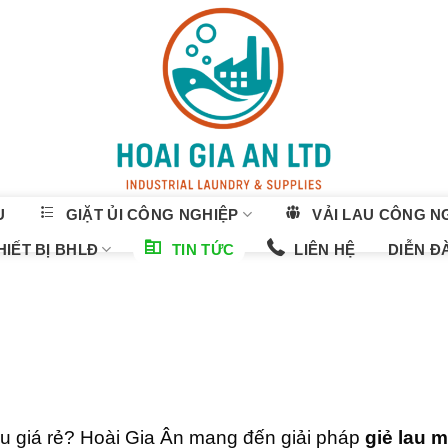
U
GIẶT ỦI CÔNG NGHIỆP
VẢI LAU CÔNG N
IẾT BỊ BHLĐ
TIN TỨC
LIÊN HỆ
DIỄN Đ
au giá rẻ? Hoài Gia Ân mang đến giải pháp
giẻ lau 