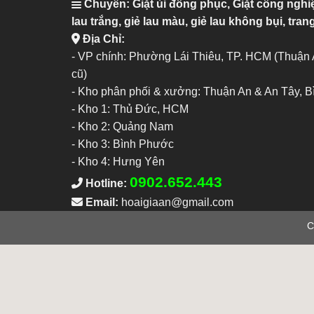
Chuyên: Giặt ủi đồng phục, Giặt công nghi
lau trắng, giẻ lau màu, giẻ lau không bụi, trang
Địa Chỉ:
- VP chính: Phường Lái Thiêu, TP. HCM (Thuận
cũ)
- Kho phân phối & xưởng: Thuận An & An Tây, 
-
Kho 1: Thủ Đức, HCM
-
Kho 2: Quảng Nam
-
Kho 3: Bình Phước
-
Kho 4: Hưng Yên
0902.652.443
Hotline:
Email:
hoaigiaan@gmail.com
C