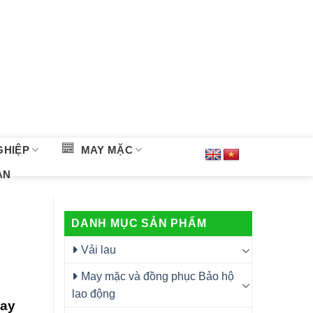
GHIỆP
MAY MẶC
ÀN
DANH MỤC SẢN PHẨM
Vải lau
May mặc và đồng phục Bảo hộ
lao động
may