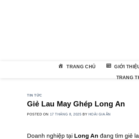
Skip
to
content
TRANG CHỦ
GIỚI THIỆ
TRANG TH
TIN TỨC
Giẻ Lau May Ghép Long An
POSTED ON
17 THÁNG 8, 2025
BY
HOÀI GIA ÂN
Doanh nghiệp tại
Long An
đang tìm giẻ l