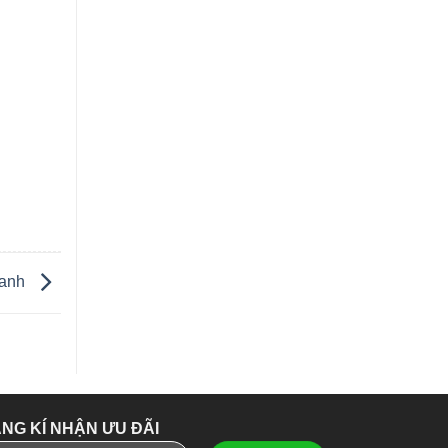
hanh
NG KÍ NHẬN ƯU ĐÃI