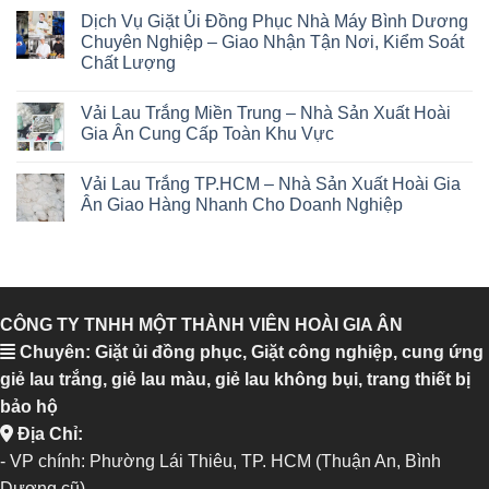
Dịch Vụ Giặt Ủi Đồng Phục Nhà Máy Bình Dương
Chuyên Nghiệp – Giao Nhận Tận Nơi, Kiểm Soát
Chất Lượng
Vải Lau Trắng Miền Trung – Nhà Sản Xuất Hoài
Gia Ân Cung Cấp Toàn Khu Vực
Vải Lau Trắng TP.HCM – Nhà Sản Xuất Hoài Gia
Ân Giao Hàng Nhanh Cho Doanh Nghiệp
CÔNG TY TNHH MỘT THÀNH VIÊN HOÀI GIA ÂN
Chuyên: Giặt ủi đồng phục, Giặt công nghiệp, cung ứng
giẻ lau trắng, giẻ lau màu, giẻ lau không bụi, trang thiết bị
bảo hộ
Địa Chỉ:
- VP chính: Phường Lái Thiêu, TP. HCM (Thuận An, Bình
Dương cũ)