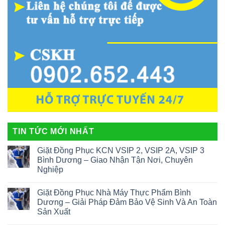
TIN TỨC MỚI NHẤT
Giặt Đồng Phục KCN VSIP 2, VSIP 2A, VSIP 3
Bình Dương – Giao Nhận Tận Nơi, Chuyên
Nghiệp
Giặt Đồng Phục Nhà Máy Thực Phẩm Bình
Dương – Giải Pháp Đảm Bảo Vệ Sinh Và An Toàn
Sản Xuất