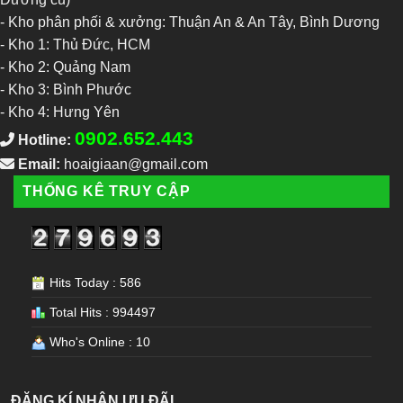
- Kho phân phối & xưởng: Thuận An & An Tây, Bình Dương
-
Kho 1: Thủ Đức, HCM
-
Kho 2: Quảng Nam
-
Kho 3: Bình Phước
-
Kho 4: Hưng Yên
0902.652.443
Hotline:
Email:
hoaigiaan@gmail.com
THỐNG KÊ TRUY CẬP
Hits Today : 586
Total Hits : 994497
Who's Online : 10
ĐĂNG KÍ NHẬN ƯU ĐÃI