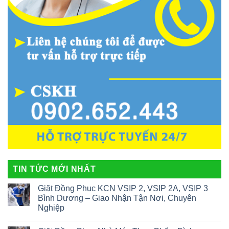
TIN TỨC MỚI NHẤT
Giặt Đồng Phục KCN VSIP 2, VSIP 2A, VSIP 3
Bình Dương – Giao Nhận Tận Nơi, Chuyên
Nghiệp