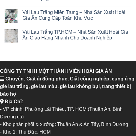
Vải Lau Trắng Miền Trung – Nhà Sản Xuất Hoài
Gia Ân Cung Cấp Toàn Khu Vực
Vải Lau Trắng TP.HCM – Nhà Sản Xuất Hoài Gia
Ân Giao Hàng Nhanh Cho Doanh Nghiệp
CÔNG TY TNHH MỘT THÀNH VIÊN HOÀI GIA ÂN
Chuyên: Giặt ủi đồng phục, Giặt công nghiệp, cung ứng
giẻ lau trắng, giẻ lau màu, giẻ lau không bụi, trang thiết bị
bảo hộ
Địa Chỉ:
- VP chính: Phường Lái Thiêu, TP. HCM (Thuận An, Bình
Dương cũ)
- Kho phân phối & xưởng: Thuận An & An Tây, Bình Dương
-
Kho 1: Thủ Đức, HCM