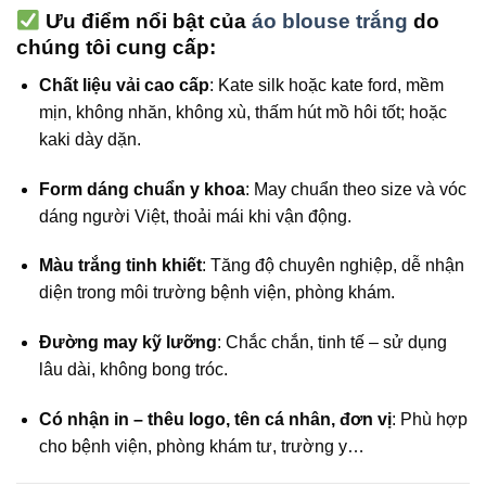
Ưu điểm nổi bật của
áo blouse trắng
do
chúng tôi cung cấp:
Chất liệu vải cao cấp
: Kate silk hoặc kate ford, mềm
mịn, không nhăn, không xù, thấm hút mồ hôi tốt; hoặc
kaki dày dặn.
Form dáng chuẩn y khoa
: May chuẩn theo size và vóc
dáng người Việt, thoải mái khi vận động.
Màu trắng tinh khiết
: Tăng độ chuyên nghiệp, dễ nhận
diện trong môi trường bệnh viện, phòng khám.
Đường may kỹ lưỡng
: Chắc chắn, tinh tế – sử dụng
lâu dài, không bong tróc.
Có nhận in – thêu logo, tên cá nhân, đơn vị
: Phù hợp
cho bệnh viện, phòng khám tư, trường y…