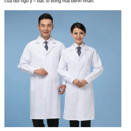
của đội ngũ y – bác sĩ trong mắt bệnh nhân.