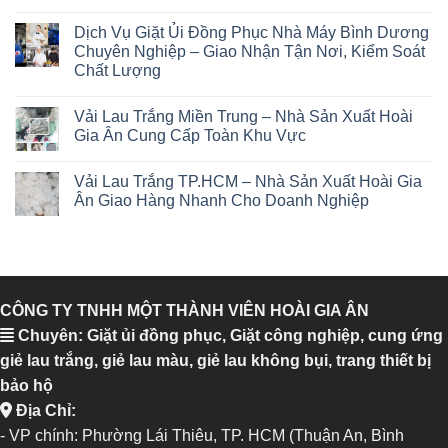
Dịch Vụ Giặt Ủi Đồng Phục Nhà Máy Bình Dương
Chuyên Nghiệp – Giao Nhận Tận Nơi, Kiểm Soát
Chất Lượng
Vải Lau Trắng Miền Trung – Nhà Sản Xuất Hoài
Gia Ân Cung Cấp Toàn Khu Vực
Vải Lau Trắng TP.HCM – Nhà Sản Xuất Hoài Gia
Ân Giao Hàng Nhanh Cho Doanh Nghiệp
CÔNG TY TNHH MỘT THÀNH VIÊN HOÀI GIA ÂN
Chuyên: Giặt ủi đồng phục, Giặt công nghiệp, cung ứng
giẻ lau trắng, giẻ lau màu, giẻ lau không bụi, trang thiết bị
bảo hộ
Địa Chỉ:
- VP chính: Phường Lái Thiêu, TP. HCM (Thuận An, Bình