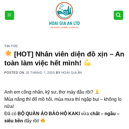
Skip
to
content
TIN TỨC
[HOT] Nhân viên diện đồ xịn – An
toàn làm việc hết mình!
POSTED ON
20 THÁNG 7, 2025
BY
HOÀI GIA ÂN
Anh em công nhân, kỹ sư, thợ máy đâu rồi?
Mùa nắng thì đổ mồ hôi, mùa mưa thì ngập bụi – không lo
nữa!
Đã có
BỘ QUẦN ÁO BẢO HỘ KAKI
vừa
chất – ngầu –
siêu bền
đây rồi!