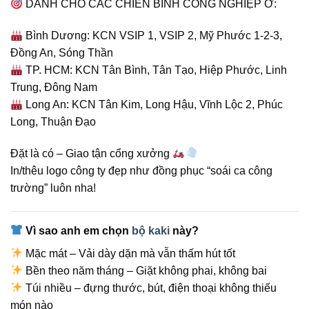
DÀNH CHO CÁC CHIẾN BINH CÔNG NGHIỆP Ở:
Bình Dương: KCN VSIP 1, VSIP 2, Mỹ Phước 1-2-3,
Đồng An, Sóng Thần
TP. HCM: KCN Tân Bình, Tân Tạo, Hiệp Phước, Linh
Trung, Đông Nam
Long An: KCN Tân Kim, Long Hậu, Vĩnh Lộc 2, Phúc
Long, Thuận Đạo
Đặt là có – Giao tận cổng xưởng
In/thêu logo công ty đẹp như đồng phục “soái ca công
trường” luôn nha!
Vì sao anh em chọn
bộ kaki
này?
Mặc mát – Vải dày dặn mà vẫn thấm hút tốt
Bền theo năm tháng – Giặt không phai, không bai
Túi nhiều – đựng thước, bút, điện thoại không thiếu
món nào