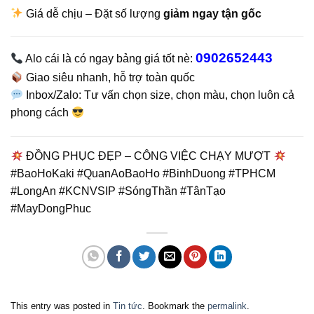
Giá dễ chịu – Đặt số lượng
giảm ngay tận gốc
0902652443
Alo cái là có ngay bảng giá tốt nè:
Giao siêu nhanh, hỗ trợ toàn quốc
Inbox/Zalo: Tư vấn chọn size, chọn màu, chọn luôn cả
phong cách
ĐỒNG PHỤC ĐẸP – CÔNG VIỆC CHẠY MƯỢT
#BaoHoKaki #QuanAoBaoHo #BinhDuong #TPHCM
#LongAn #KCNVSIP #SóngThần #TânTạo
#MayDongPhuc
This entry was posted in
Tin tức
. Bookmark the
permalink
.