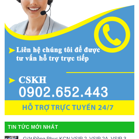
TIN TỨC MỚI NHẤT
Giặt Đồng Phục KCN VSIP 2, VSIP 2A, VSIP 3