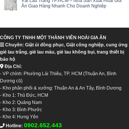
Vải Lau Trắng TP.HCM – Nhà Sản Xuất Hoài Gia
Ân Giao Hàng Nhanh Cho Doanh Nghiệp
CÔNG TY TNHH MỘT THÀNH VIÊN HOÀI GIA ÂN
Chuyên: Giặt ủi đồng phục, Giặt công nghiệp, cung ứng
giẻ lau trắng, giẻ lau màu, giẻ lau không bụi, trang thiết bị
bảo hộ
Địa Chỉ:
- VP chính: Phường Lái Thiêu, TP. HCM (Thuận An, Bình
Dương cũ)
- Kho phân phối & xưởng: Thuận An & An Tây, Bình Dương
-
Kho 1: Thủ Đức, HCM
-
Kho 2: Quảng Nam
-
Kho 3: Bình Phước
-
Kho 4: Hưng Yên
0902.652.443
Hotline: